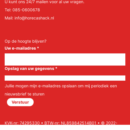
U kunt ons 24/7 mailen voor al uw vragen.
Tel:
085-0600678
Mail:
info@horecashack.nl
Op de hoogte blijven?
Uw e-mailadres
*
Opslag van uw gegevens
*
Jullie mogen mijn e-mailadres opslaan om mij periodiek een
nieuwsbrief te sturen
Verstuur
KVK-nr: 74295330 • BTW-nr: NL859842514B01 • © 2022-
2026 Horeca Shack B.V • Website door Nils&Paul