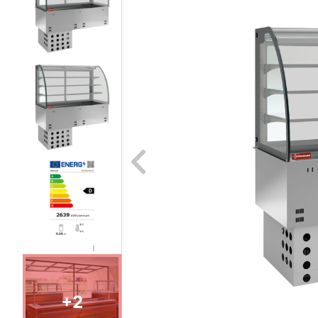
Naar vori
+2