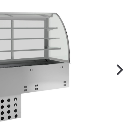
ge foto
N