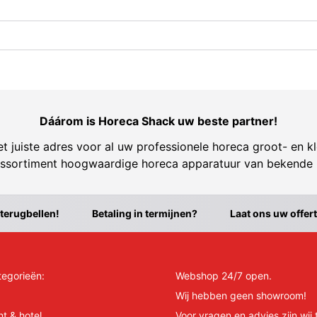
Dáárom is Horeca Shack uw beste partner!
t juiste adres voor al uw professionele horeca groot- en kl
ssortiment hoogwaardige horeca apparatuur van bekende
 terugbellen!
Betaling in termijnen?
Laat ons uw offer
tegorieën:
Webshop 24/7 open.
Wij hebben geen showroom!
nt & hotel
Voor vragen en advies zijn wij 