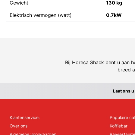
Gewicht
130 kg
Elektrisch vermogen (watt)
0.7kW
Bij Horeca Shack bent u aan he
breed a
Laat ons u
Klantenservice:
Populaire ca
Over ons
Koffiebar
Algemene voorwaarden
Bar-restaura