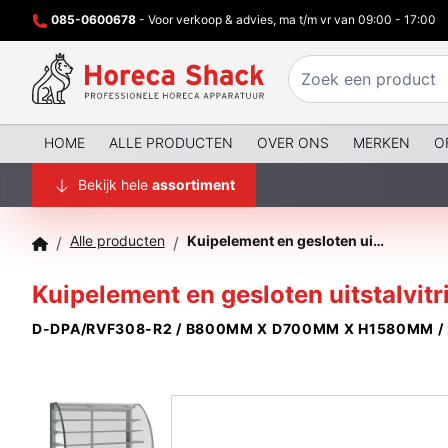
085-0600678
- Voor verkoop & advies, ma t/m vr van 09:00 - 17:00
HOME
ALLE PRODUCTEN
OVER ONS
MERKEN
O
Bekijk hele
assortiment
Alle producten
Kuipelement en gesloten uitstalvitrine 3 niveau's, gekoeld, geventileerd, 2x GN 1/1
/
/
Kuipelement en gesloten uitstalvitri
D-DPA/RVF308-R2 / B800MM X D700MM X H1580MM /