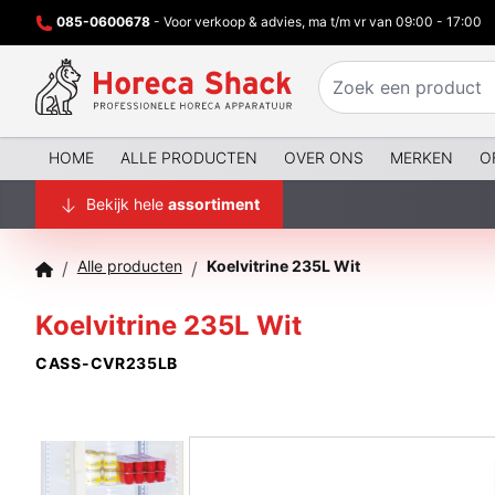
085-0600678
- Voor verkoop & advies, ma t/m vr van 09:00 - 17:00
HOME
ALLE PRODUCTEN
OVER ONS
MERKEN
O
Bekijk hele
assortiment
Alle producten
Koelvitrine 235L Wit
/
/
Koelvitrine 235L Wit
CASS-CVR235LB