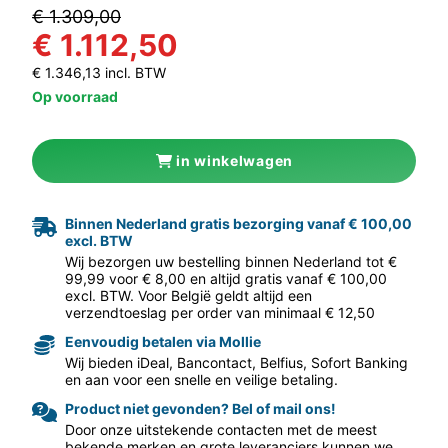
€ 1.309,00
€ 1.112,50
€ 1.346,13 incl. BTW
Op voorraad
in winkelwagen
aar volgende f
Binnen Nederland gratis bezorging vanaf € 100,00
excl. BTW
Wij bezorgen uw bestelling binnen Nederland tot €
99,99 voor € 8,00 en altijd gratis vanaf € 100,00
excl. BTW. Voor België geldt altijd een
verzendtoeslag per order van minimaal € 12,50
Eenvoudig betalen via Mollie
Wij bieden iDeal, Bancontact, Belfius, Sofort Banking
en aan voor een snelle en veilige betaling.
Product niet gevonden? Bel of mail ons!
Door onze uitstekende contacten met de meest
bekende merken en grote leveranciers kunnen we