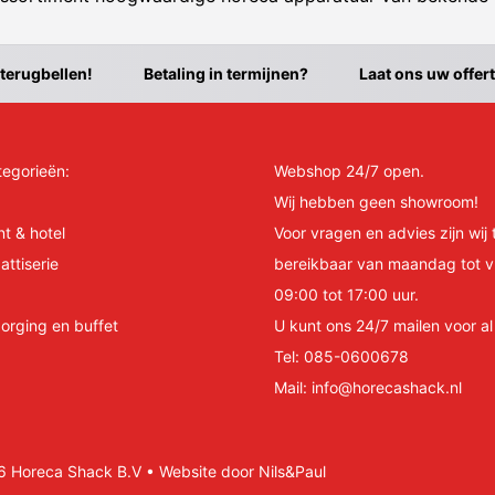
 terugbellen!
Betaling in termijnen?
Laat ons uw offer
tegorieën:
Webshop 24/7 open.
Wij hebben geen showroom!
nt & hotel
Voor vragen en advies zijn wij 
attiserie
bereikbaar van maandag tot v
09:00 tot 17:00 uur.
orging en buffet
U kunt ons 24/7 mailen voor a
Tel:
085-0600678
Mail:
info@horecashack.nl
Horeca Shack B.V • Website door Nils&Paul