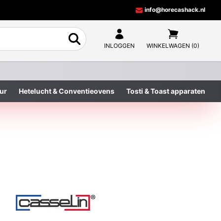
info@horecashack.nl
INLOGGEN
WINKELWAGEN (0)
ur
Hetelucht & Conventieovens
Tosti & Toast apparaten