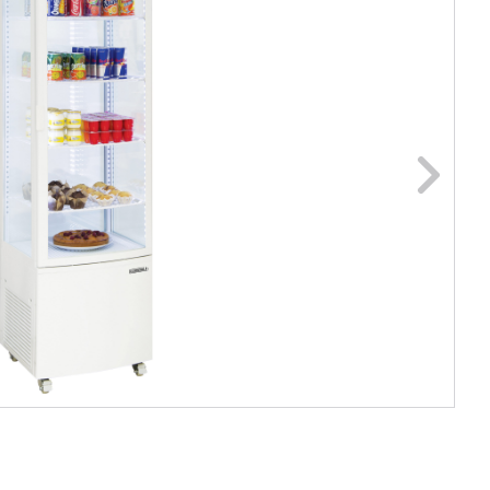
ge foto
N