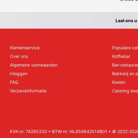
Laat ons u
Klantenservice:
Populaire ca
Over ons
Koffiebar
Algemene voorwaarden
Bar-restaura
Inloggen
Bakkerij en p
FAQ
Koelen
Verzendinformatie
Catering bez
KVK-nr: 74295330 • BTW-nr: NL859842514B01 • © 2022-2026 