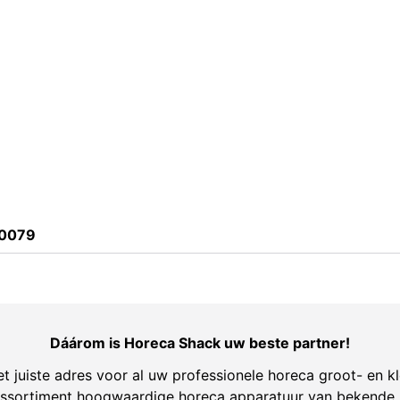
0079
Dáárom is Horeca Shack uw beste partner!
t juiste adres voor al uw professionele horeca groot- en kl
ssortiment hoogwaardige horeca apparatuur van bekende