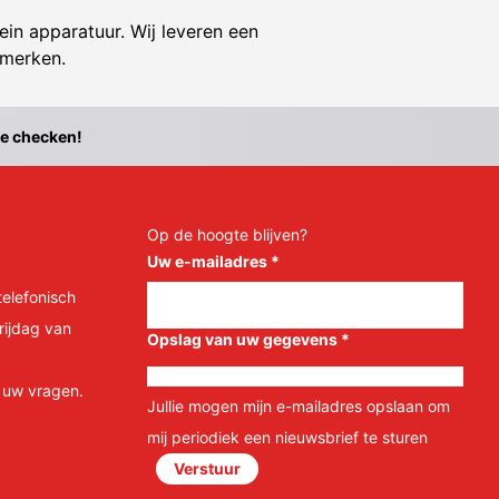
ein apparatuur. Wij leveren een
 merken.
te checken!
Op de hoogte blijven?
Uw e-mailadres
*
telefonisch
rijdag van
Opslag van uw gegevens
*
l uw vragen.
Jullie mogen mijn e-mailadres opslaan om
mij periodiek een nieuwsbrief te sturen
Verstuur