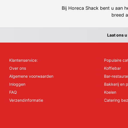
Bij Horeca Shack bent u aan he
breed a
Laat ons u
Klantenservice:
Populaire ca
Over ons
Koffiebar
Algemene voorwaarden
Bar-restaura
Inloggen
Bakkerij en p
FAQ
Koelen
Verzendinformatie
Catering bez