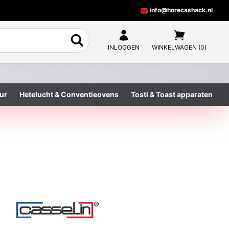
info@horecashack.nl
INLOGGEN
WINKELWAGEN (0)
ur
Hetelucht & Conventieovens
Tosti & Toast apparaten