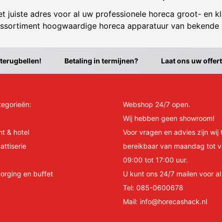
t juiste adres voor al uw professionele horeca groot- en kl
ssortiment hoogwaardige horeca apparatuur van bekende
 terugbellen!
Betaling in termijnen?
Laat ons uw offer
tegorieën:
Webshop 24/7 open.
Wij hebben geen showroom!
nt & hotel
Voor vragen en advies zijn wij 
attiserie
bereikbaar van maandag tot v
09:00 tot 17:00 uur.
orging en buffet
U kunt ons 24/7 mailen voor a
Tel:
085-0600678
Mail:
info@horecashack.nl