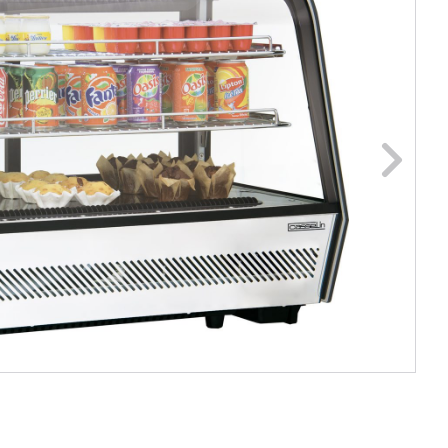
ge foto
N