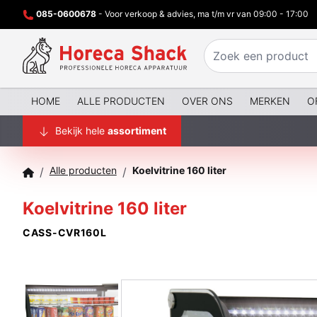
085-0600678
- Voor verkoop & advies, ma t/m vr van 09:00 - 17:00
HOME
ALLE PRODUCTEN
OVER ONS
MERKEN
O
Bekijk hele
assortiment
Alle producten
Koelvitrine 160 liter
/
/
Koelvitrine 160 liter
CASS-CVR160L