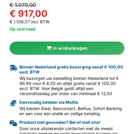
€ 1.079,00
€ 917,00
€ 1.109,57 incl. BTW
Op voorraad
in winkelwagen
aar volgende f
Binnen Nederland gratis bezorging vanaf € 100,00
excl. BTW
Wij bezorgen uw bestelling binnen Nederland tot €
99,99 voor € 8,00 en altijd gratis vanaf € 100,00
excl. BTW. Voor België geldt altijd een
verzendtoeslag per order van minimaal € 12,50
Eenvoudig betalen via Mollie
Wij bieden iDeal, Bancontact, Belfius, Sofort Banking
en aan voor een snelle en veilige betaling.
Product niet gevonden? Bel of mail ons!
Door onze uitstekende contacten met de meest
bekende merken en grote leveranciers kunnen we