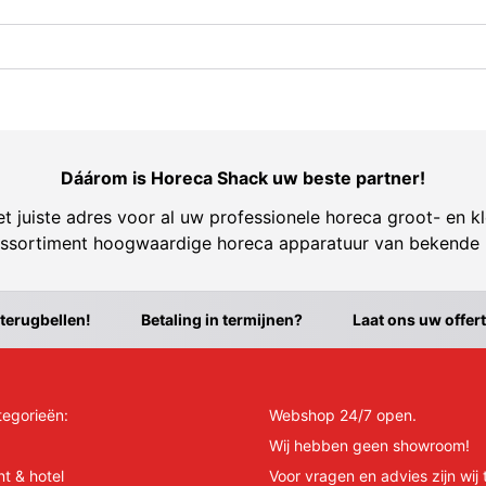
Dáárom is Horeca Shack uw beste partner!
t juiste adres voor al uw professionele horeca groot- en kl
ssortiment hoogwaardige horeca apparatuur van bekende
 terugbellen!
Betaling in termijnen?
Laat ons uw offer
tegorieën:
Webshop 24/7 open.
Wij hebben geen showroom!
nt & hotel
Voor vragen en advies zijn wij 