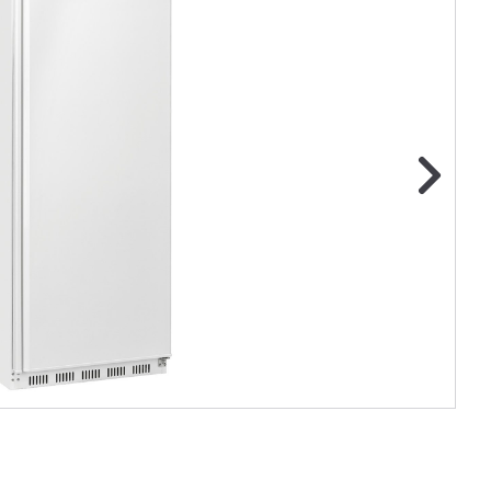
ge foto
N