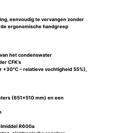
ing, eenvoudig te vervangen zonder
eerde ergonomische handgreep
 van het condenswater
der CFK’s
 +30°C – relatieve vochtigheid 55%),
osters (651x510 mm) en een
n
oelmiddel R600a