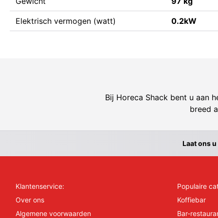
Gewicht
97 kg
Elektrisch vermogen (watt)
0.2kW
Bij Horeca Shack bent u aan he
breed a
Laat ons u
Klantenservice:
Populaire ca
Over ons
Koffiebar
Algemene voorwaarden
Bar-restaura