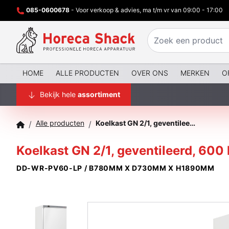
085-0600678
- Voor verkoop & advies, ma t/m vr van 09:00 - 17:00
HOME
ALLE PRODUCTEN
OVER ONS
MERKEN
O
Bekijk hele
assortiment
Alle producten
Koelkast GN 2/1, geventileerd, 600 liter, Wit
/
/
Koelkast GN 2/1, geventileerd, 600 l
DD-WR-PV60-LP / B780MM X D730MM X H1890MM