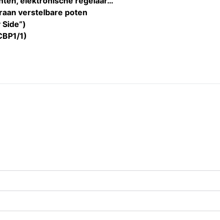
nten, elektronische regelaar…
oraan verstelbare poten
 Side”)
CBP1/1)