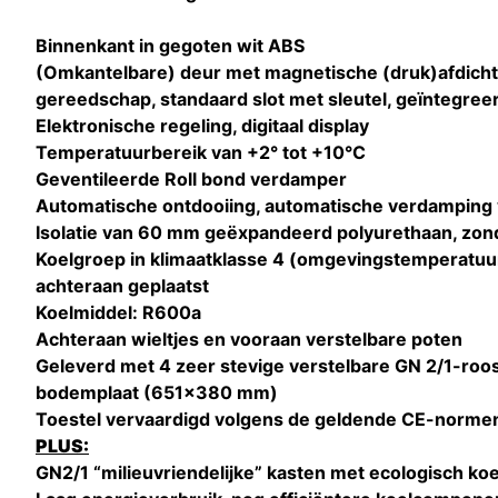
Binnenkant in gegoten wit ABS
(Omkantelbare) deur met magnetische (druk)afdicht
gereedschap, standaard slot met sleutel, geïntegr
Elektronische regeling, digitaal display
Temperatuurbereik van +2° tot +10°C
Geventileerde Roll bond verdamper
Automatische ontdooiing, automatische verdamping
Isolatie van 60 mm geëxpandeerd polyurethaan, zon
Koelgroep in klimaatklasse 4 (omgevingstemperatuur
achteraan geplaatst
Koelmiddel: R600a
Achteraan wieltjes en vooraan verstelbare poten
Geleverd met 4 zeer stevige verstelbare GN 2/1-ro
bodemplaat (651x380 mm)
Toestel vervaardigd volgens de geldende CE-norme
PLUS:
GN2/1 “milieuvriendelijke” kasten met ecologisch k