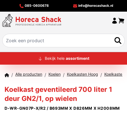
085-0600678
info@horecashack.nl
HOME
Bekijk hele
assortiment
ALLE PRODUCTEN
Alle producten
Koelen
Koelkasten Hoog
Koelkasten 
/
/
/
/
OVER ONS
Koelkast geventileerd 700 liter 1
MERKEN
deur GN2/1, op wielen
OFFERTECHECKER
D-WR-GN07P-X/R2 / B693MM X D826MM X H2008MM
CONTACT