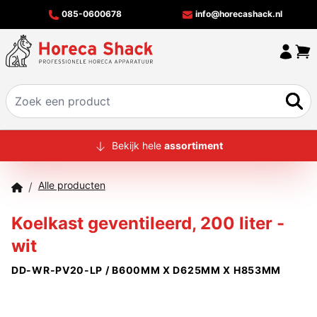
085-0600678
info@horecashack.nl
HOME
Bekijk hele
assortiment
ALLE PRODUCTEN
Alle producten
/
OVER ONS
Koelkast geventileerd, 200 liter -
MERKEN
wit
OFFERTECHECKER
DD-WR-PV20-LP / B600MM X D625MM X H853MM
CONTACT