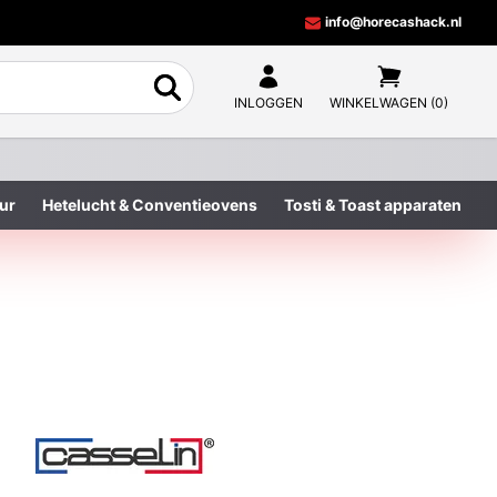
info@horecashack.nl
INLOGGEN
WINKELWAGEN (0)
ur
Hetelucht & Conventieovens
Tosti & Toast apparaten