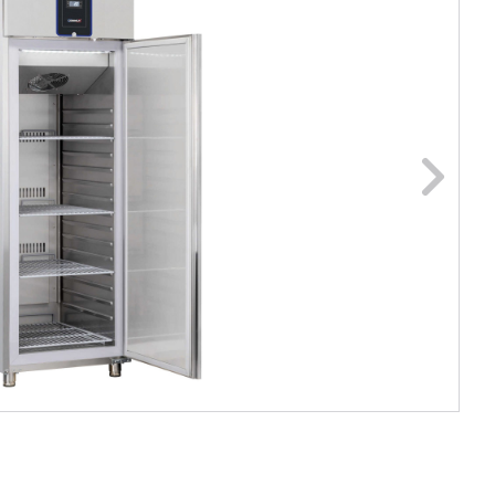
ge foto
N