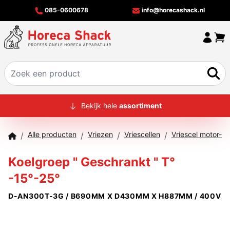
085-0600678
info@horecashack.nl
HOME
Bekijk hele
assortiment
ALLE PRODUCTEN
Alle producten
Vriezen
Vriescellen
Vriescel motor-un
/
/
/
/
OVER ONS
Koelgroep " Geschrankt " T°
MERKEN
-15°-25°
OFFERTECHECKER
D-AN300T-3G / B690MM X D430MM X H887MM / 400V
CONTACT