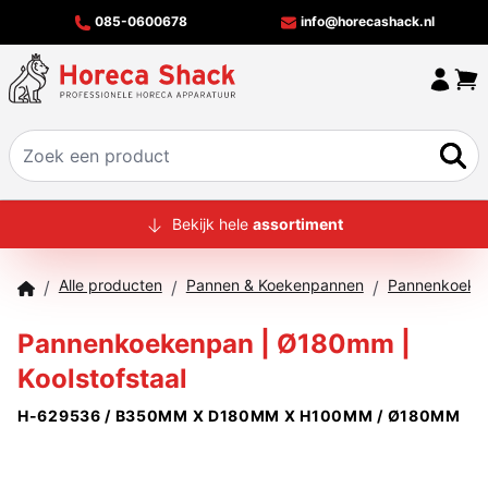
085-0600678
info@horecashack.nl
HOME
Bekijk hele
assortiment
ALLE PRODUCTEN
Alle producten
Pannen & Koekenpannen
/
/
/
OVER ONS
Pannenkoekenpan | Ø180mm |
MERKEN
Koolstofstaal
OFFERTECHECKER
H-629536 / B350MM X D180MM X H100MM / Ø180MM
CONTACT