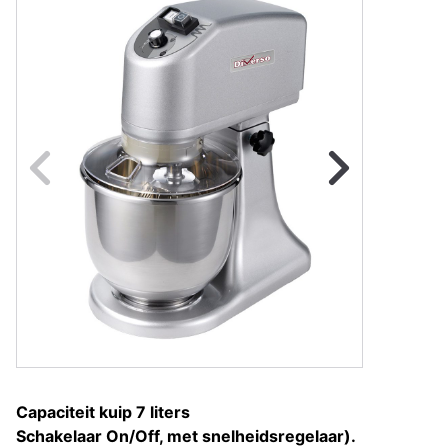
Naar vorige fot
Na
Capaciteit kuip 7 liters
Schakelaar On/Off, met snelheidsregelaar).