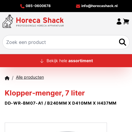
085-0600678
info@horecashack.nl
HOME
Bekijk hele
assortiment
ALLE PRODUCTEN
Alle producten
/
OVER ONS
Klopper-menger, 7 liter
MERKEN
DD-WR-BM07-A1 / B240MM X D410MM X H437MM
OFFERTECHECKER
CONTACT