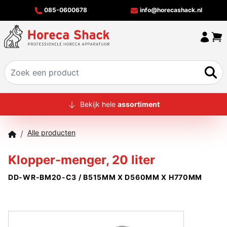
085-0600678
info@horecashack.nl
HOME
Bekijk hele
assortiment
ALLE PRODUCTEN
Alle producten
/
OVER ONS
Klopper-menger, 20 liter
MERKEN
DD-WR-BM20-C3 / B515MM X D560MM X H770MM
OFFERTECHECKER
CONTACT