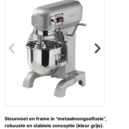
Naar vorige fot
Na
Steunvoet en frame in "metaalmengselfusie",
robuuste en stabiele conceptie (kleur grijs).