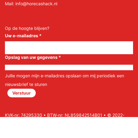
Mail:
info@horecashack.nl
Op de hoogte blijven?
Uw e-mailadres
*
Opslag van uw gegevens
*
Jullie mogen mijn e-mailadres opslaan om mij periodiek een
nieuwsbrief te sturen
Verstuur
KVK-nr: 74295330 • BTW-nr: NL859842514B01 • © 2022-
2026 Horeca Shack B.V • Website door Nils&Paul