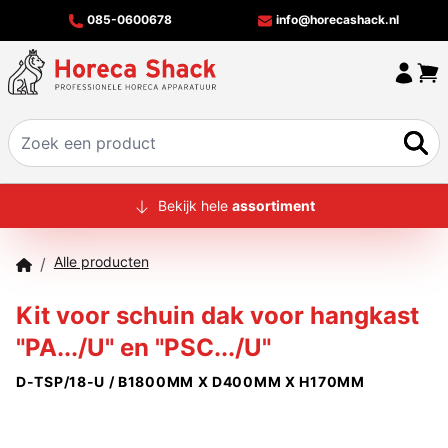
085-0600678
info@horecashack.nl
HOME
Bekijk hele
assortiment
ALLE PRODUCTEN
Alle producten
/
OVER ONS
Kit voor schuin dak voor hangkast
MERKEN
"PA.../U" en "PSC.../U"
OFFERTECHECKER
D-TSP/18-U / B1800MM X D400MM X H170MM
CONTACT