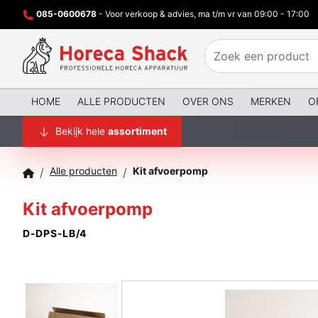
085-0600678
- Voor verkoop & advies, ma t/m vr van 09:00 - 17:00
HOME
ALLE PRODUCTEN
OVER ONS
MERKEN
O
Bekijk hele
assortiment
Alle producten
Kit afvoerpomp
/
/
Kit afvoerpomp
D-DPS-LB/4