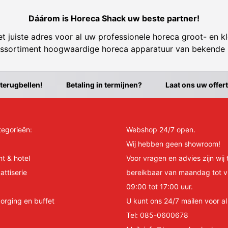
Dáárom is Horeca Shack uw beste partner!
t juiste adres voor al uw professionele horeca groot- en kl
ssortiment hoogwaardige horeca apparatuur van bekende
 terugbellen!
Betaling in termijnen?
Laat ons uw offer
tegorieën:
Webshop 24/7 open.
Wij hebben geen showroom!
nt & hotel
Voor vragen en advies zijn wij 
attiserie
bereikbaar van maandag tot v
09:00 tot 17:00 uur.
orging en buffet
U kunt ons 24/7 mailen voor a
Tel:
085-0600678