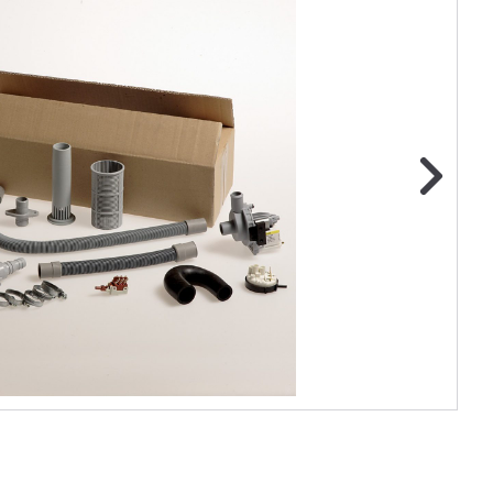
ge foto
N