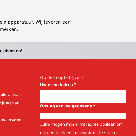
ein apparatuur. Wij leveren een
 merken.
te checken!
Op de hoogte blijven?
Uw e-mailadres
*
telefonisch
rijdag van
Opslag van uw gegevens
*
l uw vragen.
Jullie mogen mijn e-mailadres opslaan om
mij periodiek een nieuwsbrief te sturen