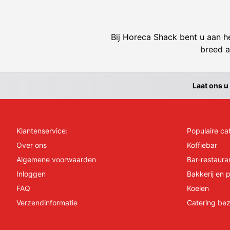
Bij Horeca Shack bent u aan he
breed a
Laat ons u
Klantenservice:
Populaire ca
Over ons
Koffiebar
Algemene voorwaarden
Bar-restaura
Inloggen
Bakkerij en p
FAQ
Koelen
Verzendinformatie
Catering bez