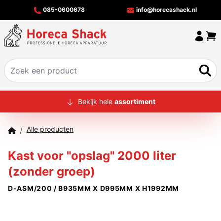
085-0600678
info@horecashack.nl
HOME
Bekijk hele
assortiment
ALLE PRODUCTEN
Alle producten
/
OVER ONS
Kast voor "opslag" 2000 liter
MERKEN
(zonder groep)
OFFERTECHECKER
D-ASM/200 / B935MM X D995MM X H1992MM
CONTACT