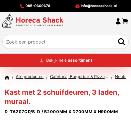
085-0600678
info@horecashack.nl
HOME
Bekijk hele
assortiment
ALLE PRODUCTEN
Alle producten
Cafetaria, Burgerbar & Pizzeria
/
/
/
OVER ONS
Kast met 2 schuifdeuren, 3 laden,
MERKEN
muraal.
OFFERTECHECKER
D-TA207CD/B-D / B2000MM X D700MM X H900MM
CONTACT