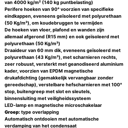
van 4000 kg/m² (140 kg puntbelasting)
Perifere hoeken van 90° voorzien van specifieke
eindkappen, eveneens geïsoleerd met polyurethaan
(50 Kg/m³), om koudebruggen te vermijden
De hoeken van vloer, plafond en wanden zijn
allemaal afgerond (R15 mm) en ook geïsoleerd met
polyurethaan (50 Kg/m³)
Draaideur van 60 mm dik, eveneens geïsoleerd met
polyurethaan (43 Kg/m³), met scharnieren rechts,
zeer robuust, versterkt met geanodiseerd aluminium
kader, voorzien van EPDM magnetische
drukafdichting (gemakkelijk vervangbaar zonder
gereedschap), verstelbare hefscharnieren met 100°
stop, buitengreep met slot en sleutels,
binnensluiting met veiligheidssysteem
LED-lamp en magnetische microschakelaar
Groep:
type overlapping
Automatisch ontdooien met automatische
verdamping van het condensaat