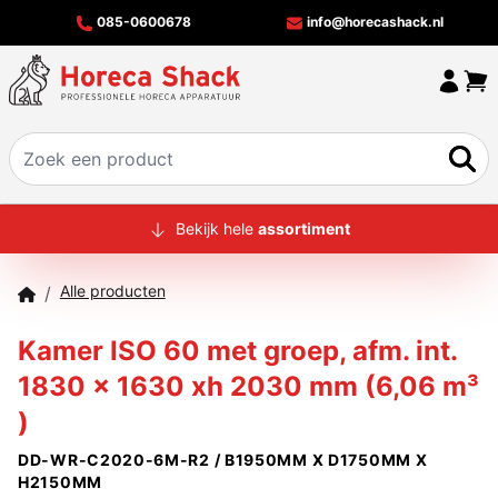
085-0600678
info@horecashack.nl
HOME
Bekijk hele
assortiment
ALLE PRODUCTEN
Alle producten
/
OVER ONS
Kamer ISO 60 met groep, afm. int.
MERKEN
1830 x 1630 xh 2030 mm (6,06 m³
OFFERTECHECKER
)
CONTACT
DD-WR-C2020-6M-R2 / B1950MM X D1750MM X
H2150MM