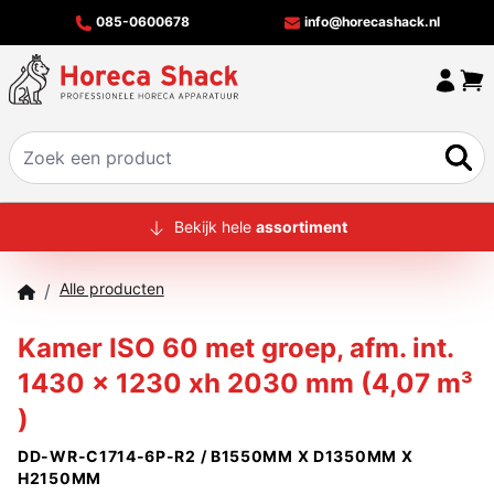
085-0600678
info@horecashack.nl
HOME
Bekijk hele
assortiment
ALLE PRODUCTEN
Alle producten
/
OVER ONS
Kamer ISO 60 met groep, afm. int.
MERKEN
1430 x 1230 xh 2030 mm (4,07 m³
OFFERTECHECKER
)
CONTACT
DD-WR-C1714-6P-R2 / B1550MM X D1350MM X
H2150MM