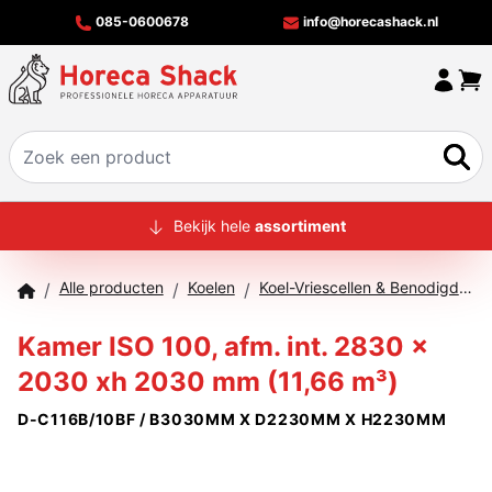
085-0600678
info@horecashack.nl
HOME
Bekijk hele
assortiment
ALLE PRODUCTEN
Alle producten
Koelen
Koel-Vriescellen & Benodigdheden
/
/
/
OVER ONS
Kamer ISO 100, afm. int. 2830 x
MERKEN
2030 xh 2030 mm (11,66 m³)
OFFERTECHECKER
D-C116B/10BF / B3030MM X D2230MM X H2230MM
CONTACT