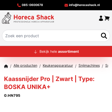
085-0600678
info@horecashack.nl
HOME
Bekijk hele
assortiment
ALLE PRODUCTEN
Alle producten
Keukenapparatuur
Snijmachines
Sni
/
/
/
/
OVER ONS
Kaassnijder Pro | Zwart | Type:
MERKEN
BOSKA UNIKA+
OFFERTECHECKER
G:HN795
CONTACT