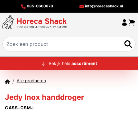
085-0600678
info@horecashack.nl
HOME
Bekijk hele
assortiment
ALLE PRODUCTEN
Alle producten
/
OVER ONS
Jedy Inox handdroger
MERKEN
CASS-CSMJ
OFFERTECHECKER
CONTACT