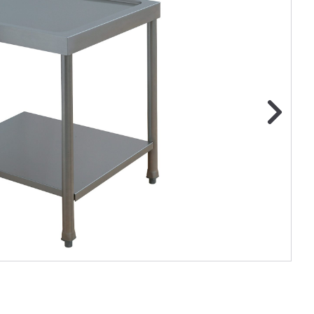
ge foto
N