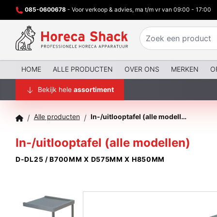
085-0600678
- Voor verkoop & advies, ma t/m vr van 09:00 - 17:00
HOME
ALLE PRODUCTEN
OVER ONS
MERKEN
O
Bekijk hele
assortiment
Alle producten
In-/uitlooptafel (alle modellen)
/
/
In-/uitlooptafel (alle modellen)
D-DL25 / B700MM X D575MM X H850MM