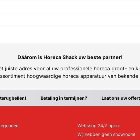
Dáárom is Horeca Shack uw beste partner!
t juiste adres voor al uw professionele horeca groot- en kl
ssortiment hoogwaardige horeca apparatuur van bekende
 terugbellen!
Betaling in termijnen?
Laat ons uw offer
tegorieën:
Webshop 24/7 open.
Wij hebben geen showroom!