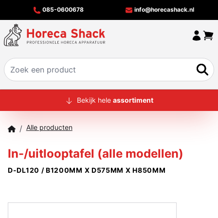
085-0600678
info@horecashack.nl
HOME
Bekijk hele
assortiment
ALLE PRODUCTEN
Alle producten
/
OVER ONS
In-/uitlooptafel (alle modellen)
MERKEN
D-DL120 / B1200MM X D575MM X H850MM
OFFERTECHECKER
CONTACT