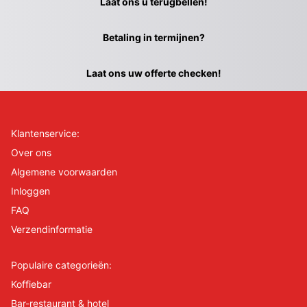
Laat ons u terugbellen!
Betaling in termijnen?
Laat ons uw offerte checken!
Klantenservice:
Over ons
Algemene voorwaarden
Inloggen
FAQ
Verzendinformatie
Populaire categorieën:
Koffiebar
Bar-restaurant & hotel