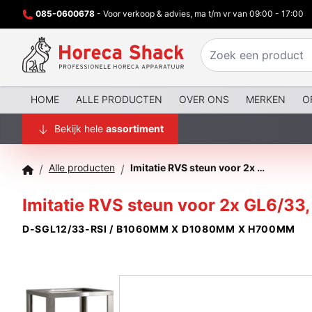
085-0600678
- Voor verkoop & advies, ma t/m vr van 09:00 - 17:00
HOME
ALLE PRODUCTEN
OVER ONS
MERKEN
O
Bekijk hele
assortiment
Alle producten
Imitatie RVS steun voor 2x GL6/33, wielen, 2 met rem
/
/
Imitatie RVS steun voor 2x GL6/33,
D-SGL12/33-RSI / B1060MM X D1080MM X H700MM