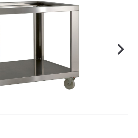
ge foto
N