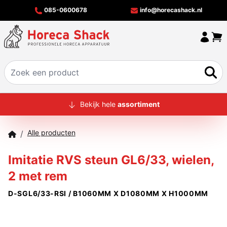
085-0600678
info@horecashack.nl
HOME
Bekijk hele
assortiment
ALLE PRODUCTEN
Alle producten
/
OVER ONS
Imitatie RVS steun GL6/33, wielen,
MERKEN
2 met rem
OFFERTECHECKER
D-SGL6/33-RSI / B1060MM X D1080MM X H1000MM
CONTACT