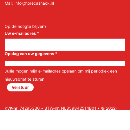
Mail:
info@horecashack.nl
Op de hoogte blijven?
Uw e-mailadres
*
Opslag van uw gegevens
*
Jullie mogen mijn e-mailadres opslaan om mij periodiek een
nieuwsbrief te sturen
Verstuur
KVK-nr: 74295330 • BTW-nr: NL859842514B01 • © 2022-
2026 Horeca Shack B.V • Website door Nils&Paul