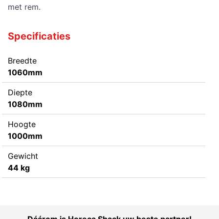
met rem.
Specificaties
Breedte
1060mm
Diepte
1080mm
Hoogte
1000mm
Gewicht
44 kg
Dáárom is Horeca Shack uw beste partner!