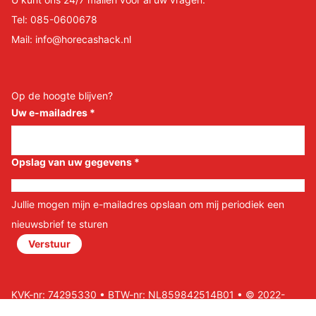
Tel:
085-0600678
Mail:
info@horecashack.nl
Op de hoogte blijven?
Uw e-mailadres
*
Opslag van uw gegevens
*
Jullie mogen mijn e-mailadres opslaan om mij periodiek een
nieuwsbrief te sturen
Verstuur
KVK-nr: 74295330 • BTW-nr: NL859842514B01 • © 2022-
2026 Horeca Shack B.V • Website door Nils&Paul