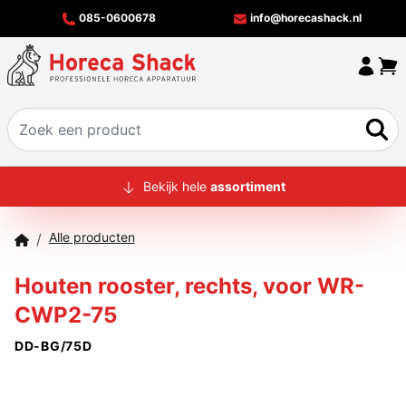
085-0600678
info@horecashack.nl
HOME
Bekijk hele
assortiment
ALLE PRODUCTEN
Alle producten
/
OVER ONS
Houten rooster, rechts, voor WR-
MERKEN
CWP2-75
OFFERTECHECKER
DD-BG/75D
CONTACT