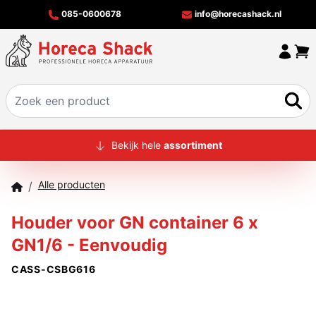
085-0600678
info@horecashack.nl
HOME
Bekijk hele
assortiment
ALLE PRODUCTEN
Alle producten
/
OVER ONS
Houder voor GN container 6 x
MERKEN
GN1/6 - Eenvoudig
OFFERTECHECKER
CASS-CSBG616
CONTACT