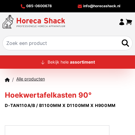
085-0600678
info@horecashack.nl
HOME
Bekijk hele
assortiment
ALLE PRODUCTEN
Alle producten
/
OVER ONS
Hoekwertafelkasten 90°
MERKEN
D-TAN110A/B / B1100MM X D1100MM X H900MM
OFFERTECHECKER
CONTACT