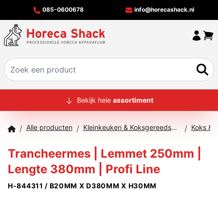
085-0600678
info@horecashack.nl
HOME
Bekijk hele
assortiment
ALLE PRODUCTEN
Alle producten
Kleinkeuken & Koksgereedschap
Koks & 
/
/
/
OVER ONS
Trancheermes | Lemmet 250mm |
MERKEN
Lengte 380mm | Profi Line
OFFERTECHECKER
H-844311 / B20MM X D380MM X H30MM
CONTACT