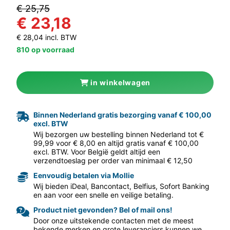
€ 25,75
€ 23,18
€ 28,04 incl. BTW
810 op voorraad
in winkelwagen
aar volgende f
Binnen Nederland gratis bezorging vanaf € 100,00
excl. BTW
Wij bezorgen uw bestelling binnen Nederland tot €
99,99 voor € 8,00 en altijd gratis vanaf € 100,00
excl. BTW. Voor België geldt altijd een
verzendtoeslag per order van minimaal € 12,50
Eenvoudig betalen via Mollie
Wij bieden iDeal, Bancontact, Belfius, Sofort Banking
en aan voor een snelle en veilige betaling.
Product niet gevonden? Bel of mail ons!
Door onze uitstekende contacten met de meest
bekende merken en grote leveranciers kunnen we