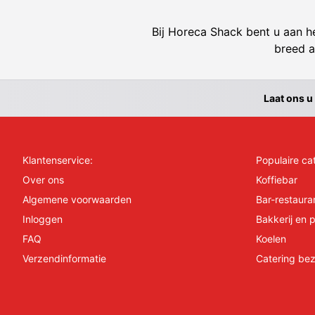
Bij Horeca Shack bent u aan he
breed a
Laat ons u
Klantenservice:
Populaire ca
Over ons
Koffiebar
Algemene voorwaarden
Bar-restaura
Inloggen
Bakkerij en p
FAQ
Koelen
Verzendinformatie
Catering bez