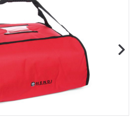
ge foto
N