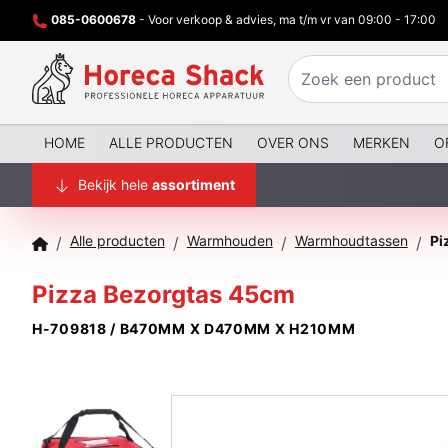
085-0600678
- Voor verkoop & advies, ma t/m vr van 09:00 - 17:00
HOME
ALLE PRODUCTEN
OVER ONS
MERKEN
O
Bekijk hele
assortiment
Alle producten
Warmhouden
Warmhoudtassen
Pi
/
/
/
/
Pizza Bezorgtas 45cm
H-709818 / B470MM X D470MM X H210MM