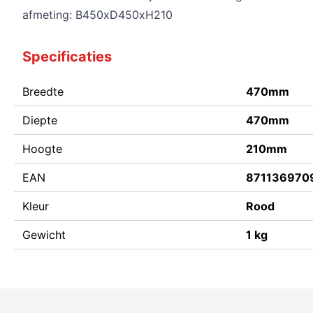
afmeting: B450xD450xH210
Specificaties
Breedte
470mm
Diepte
470mm
Hoogte
210mm
EAN
871136970
Kleur
Rood
Gewicht
1 kg