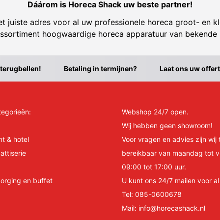
Dáárom is Horeca Shack uw beste partner!
t juiste adres voor al uw professionele horeca groot- en kl
ssortiment hoogwaardige horeca apparatuur van bekende
 terugbellen!
Betaling in termijnen?
Laat ons uw offer
tegorieën:
Webshop 24/7 open.
Wij hebben geen showroom!
nt & hotel
Voor vragen en advies zijn wij 
attiserie
bereikbaar van maandag tot v
09:00 tot 17:00 uur.
orging en buffet
U kunt ons 24/7 mailen voor a
Tel:
085-0600678
Mail:
info@horecashack.nl