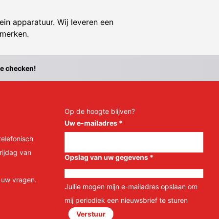
ein apparatuur. Wij leveren een
 merken.
te checken!
Op de hoogte blijven?
Uw e-mailadres
*
telefonisch
rijdag van
Opslag van uw gegevens
*
l uw vragen.
Jullie mogen mijn e-mailadres opslaan om
mij periodiek een nieuwsbrief te sturen
Verstuur