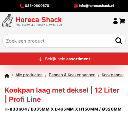
085-0600678
info@horecashack.nl
HOME
Bekijk hele
assortiment
ALLE PRODUCTEN
Alle producten
Pannen & Koekenpannen
Kookpannen
/
/
/
OVER ONS
Kookpan laag met deksel | 12 Liter
MERKEN
| Profi Line
OFFERTECHECKER
H-830604 / B335MM X D465MM X H150MM / Ø320MM
CONTACT