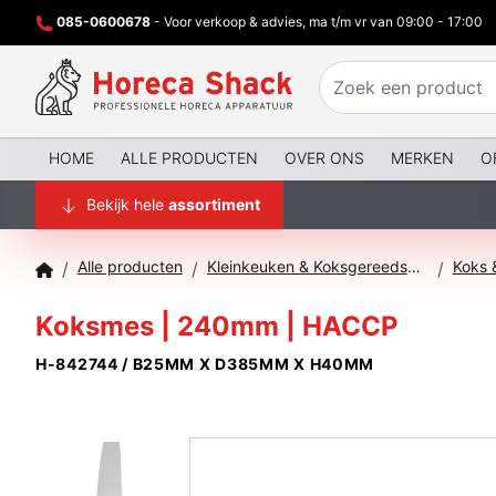
085-0600678
- Voor verkoop & advies, ma t/m vr van 09:00 - 17:00
HOME
ALLE PRODUCTEN
OVER ONS
MERKEN
O
Bekijk hele
assortiment
Alle producten
Kleinkeuken & Koksgereedschap
Koks 
/
/
/
Koksmes | 240mm | HACCP
H-842744 / B25MM X D385MM X H40MM