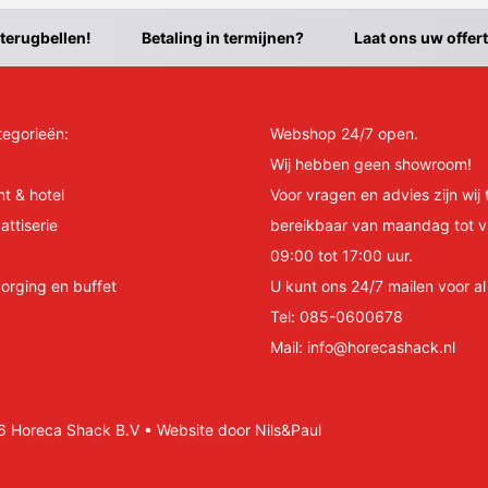
 terugbellen!
Betaling in termijnen?
Laat ons uw offer
tegorieën:
Webshop 24/7 open.
Wij hebben geen showroom!
nt & hotel
Voor vragen en advies zijn wij 
attiserie
bereikbaar van maandag tot v
09:00 tot 17:00 uur.
orging en buffet
U kunt ons 24/7 mailen voor a
Tel:
085-0600678
Mail:
info@horecashack.nl
Horeca Shack B.V • Website door Nils&Paul