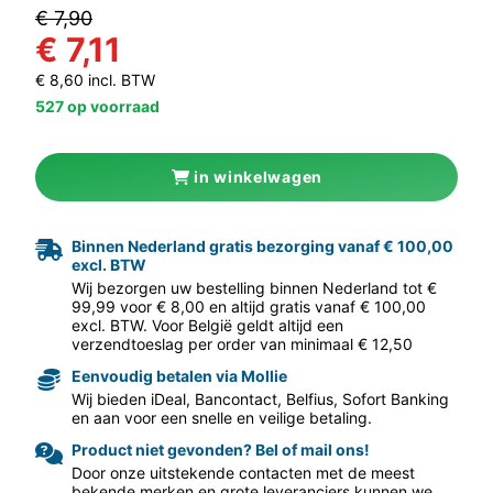
€ 7,90
€ 7,11
€ 8,60 incl. BTW
527 op voorraad
in winkelwagen
aar volgende f
Binnen Nederland gratis bezorging vanaf € 100,00
excl. BTW
Wij bezorgen uw bestelling binnen Nederland tot €
99,99 voor € 8,00 en altijd gratis vanaf € 100,00
excl. BTW. Voor België geldt altijd een
verzendtoeslag per order van minimaal € 12,50
Eenvoudig betalen via Mollie
Wij bieden iDeal, Bancontact, Belfius, Sofort Banking
en aan voor een snelle en veilige betaling.
Product niet gevonden? Bel of mail ons!
Door onze uitstekende contacten met de meest
bekende merken en grote leveranciers kunnen we