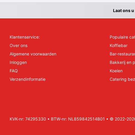
Laat ons u
Klantenservice:
Populaire ca
Over ons
Koffiebar
Algemene voorwaarden
Bar-restaura
Inloggen
Bakkerij en p
FAQ
Koelen
Verzendinformatie
Catering bez
KVK-nr: 74295330 • BTW-nr: NL859842514B01 • © 2022-2026 