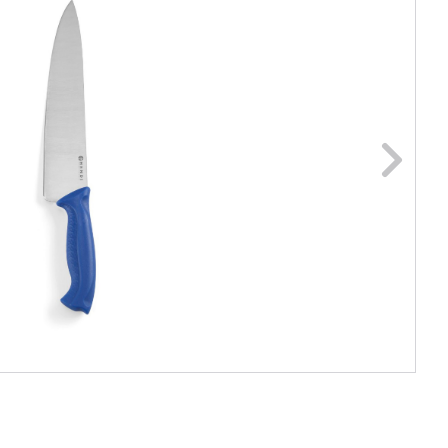
ge foto
N