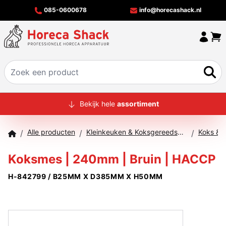
085-0600678
info@horecashack.nl
HOME
Bekijk hele
assortiment
ALLE PRODUCTEN
Alle producten
Kleinkeuken & Koksgereedschap
Koks & 
/
/
/
OVER ONS
Koksmes | 240mm | Bruin | HACCP
MERKEN
H-842799 / B25MM X D385MM X H50MM
OFFERTECHECKER
CONTACT