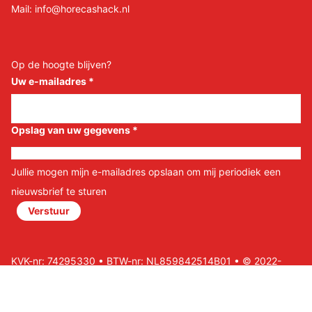
Mail:
info@horecashack.nl
Op de hoogte blijven?
Uw e-mailadres
*
Opslag van uw gegevens
*
Jullie mogen mijn e-mailadres opslaan om mij periodiek een
nieuwsbrief te sturen
Verstuur
KVK-nr: 74295330 • BTW-nr: NL859842514B01 • © 2022-
2026 Horeca Shack B.V • Website door Nils&Paul