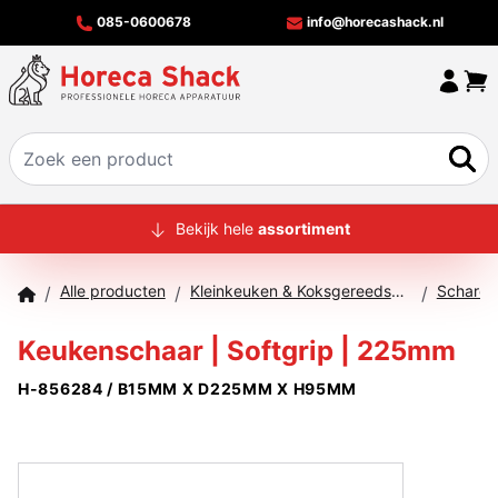
085-0600678
info@horecashack.nl
HOME
Bekijk hele
assortiment
ALLE PRODUCTEN
Alle producten
Kleinkeuken & Koksgereedschap
Scharen
/
/
/
OVER ONS
Keukenschaar | Softgrip | 225mm
MERKEN
H-856284 / B15MM X D225MM X H95MM
OFFERTECHECKER
CONTACT