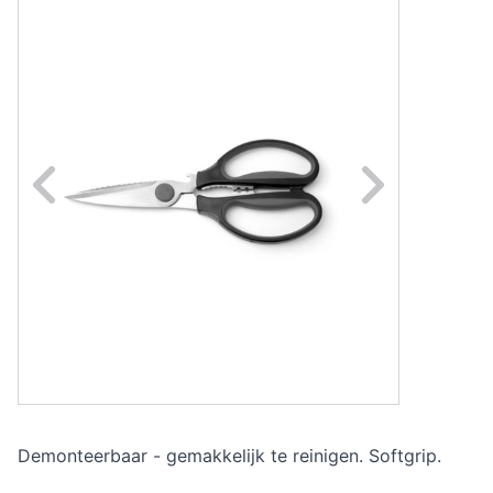
Naar vorige fot
Na
Demonteerbaar - gemakkelijk te reinigen. Softgrip.