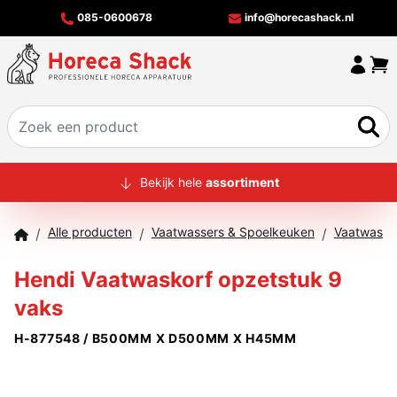
085-0600678
info@horecashack.nl
HOME
Bekijk hele
assortiment
ALLE PRODUCTEN
Alle producten
Vaatwassers & Spoelkeuken
Vaatwasko
/
/
/
OVER ONS
Hendi Vaatwaskorf opzetstuk 9
MERKEN
vaks
OFFERTECHECKER
H-877548 / B500MM X D500MM X H45MM
CONTACT