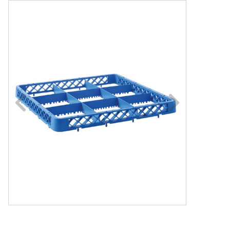
Naar vorige fot
Na