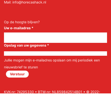
Mail:
info@horecashack.nl
Op de hoogte blijven?
Uw e-mailadres
*
Opslag van uw gegevens
*
Jullie mogen mijn e-mailadres opslaan om mij periodiek een
nieuwsbrief te sturen
Verstuur
KVK-nr: 74295330 • BTW-nr: NL859842514B01 • © 2022-
2026 Horeca Shack B.V • Website door Nils&Paul