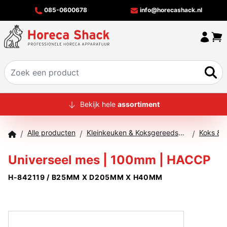
085-0600678
info@horecashack.nl
HOME
Bekijk hele
assortiment
ALLE PRODUCTEN
Alle producten
Kleinkeuken & Koksgereedschap
Koks & 
/
/
/
OVER ONS
Universeel mes | 100mm | HACCP
MERKEN
H-842119 / B25MM X D205MM X H40MM
OFFERTECHECKER
CONTACT