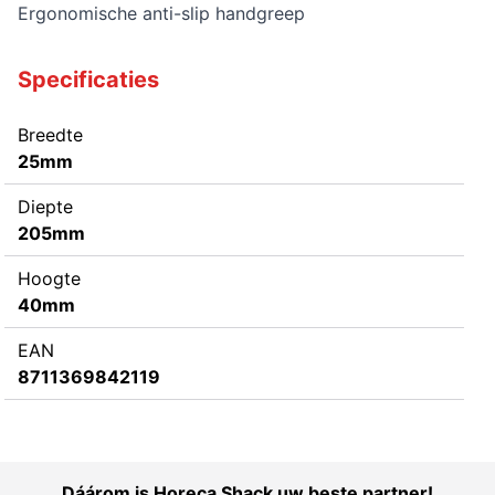
Ergonomische anti-slip handgreep
Specificaties
Breedte
25mm
Diepte
205mm
Hoogte
40mm
EAN
8711369842119
Dáárom is Horeca Shack uw beste partner!