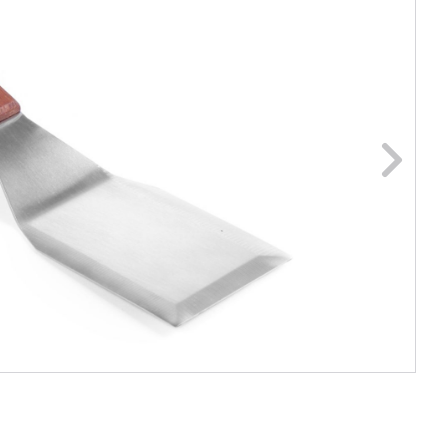
ge foto
N