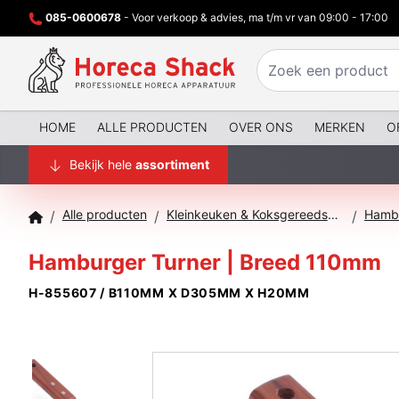
085-0600678
- Voor verkoop & advies, ma t/m vr van 09:00 - 17:00
HOME
ALLE PRODUCTEN
OVER ONS
MERKEN
O
Bekijk hele
assortiment
Alle producten
Kleinkeuken & Koksgereedschap
/
/
/
Hamburger Turner | Breed 110mm
H-855607 / B110MM X D305MM X H20MM