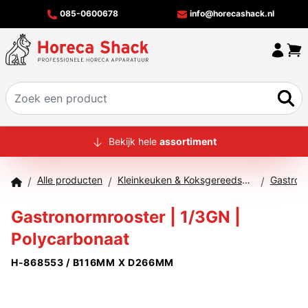
085-0600678
info@horecashack.nl
HOME
Bekijk hele
assortiment
ALLE PRODUCTEN
Alle producten
Kleinkeuken & Koksgereedschap
Gastron
/
/
/
OVER ONS
Gastronormrooster | 1/3GN |
MERKEN
Polycarbonaat
OFFERTECHECKER
H-868553 / B116MM X D266MM
CONTACT