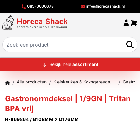
085-0600678
info@horecashack.nl
HOME
Bekijk hele
assortiment
ALLE PRODUCTEN
Alle producten
Kleinkeuken & Koksgereedschap
Gastron
/
/
/
OVER ONS
Gastronormdeksel | 1/9GN | Tritan
MERKEN
BPA vrij
OFFERTECHECKER
H-869864 / B108MM X D176MM
CONTACT