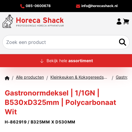
085-0600678
info@horecashack.nl
HOME
Bekijk hele
assortiment
ALLE PRODUCTEN
Alle producten
Kleinkeuken & Koksgereedschap
Gastron
/
/
/
OVER ONS
Gastronormdeksel | 1/1GN |
MERKEN
B530xD325mm | Polycarbonaat
OFFERTECHECKER
Wit
CONTACT
H-862919 / B325MM X D530MM