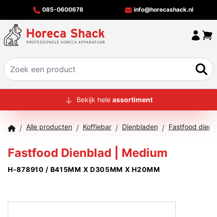
085-0600678
info@horecashack.nl
HOME
Bekijk hele
assortiment
ALLE PRODUCTEN
Alle producten
Koffiebar
Dienbladen
Fastfood dienb
/
/
/
/
OVER ONS
Fastfood Dienblad | Medium
MERKEN
H-878910 / B415MM X D305MM X H20MM
OFFERTECHECKER
CONTACT