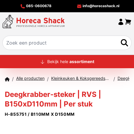
085-0600678
info@horecashack.nl
HOME
Bekijk hele
assortiment
ALLE PRODUCTEN
Alle producten
Kleinkeuken & Koksgereedschap
Deegkra
/
/
/
OVER ONS
Deegkrabber-steker | RVS |
MERKEN
B150xD110mm | Per stuk
OFFERTECHECKER
H-855751 / B110MM X D150MM
CONTACT