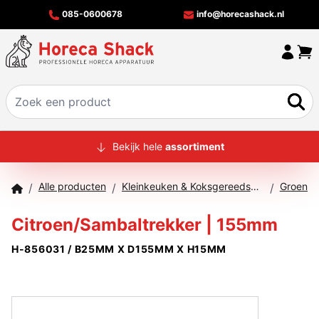
085-0600678
info@horecashack.nl
HOME
Bekijk hele
assortiment
ALLE PRODUCTEN
Alle producten
Kleinkeuken & Koksgereedschap
Groente 
/
/
/
OVER ONS
Citroen/Sambaltrekker | 155mm
MERKEN
H-856031 / B25MM X D155MM X H15MM
OFFERTECHECKER
CONTACT