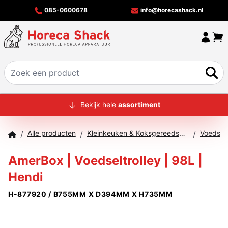
085-0600678
info@horecashack.nl
HOME
Bekijk hele
assortiment
ALLE PRODUCTEN
Alle producten
Kleinkeuken & Koksgereedschap
/
/
/
OVER ONS
AmerBox | Voedseltrolley | 98L |
MERKEN
Hendi
OFFERTECHECKER
H-877920 / B755MM X D394MM X H735MM
CONTACT