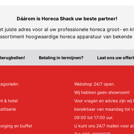
Dáárom is Horeca Shack uw beste partner!
t juiste adres voor al uw professionele horeca groot- en kl
ssortiment hoogwaardige horeca apparatuur van bekende
 terugbellen!
Betaling in termijnen?
Laat ons uw offer
tegorieën:
Webshop 24/7 open.
Wij hebben geen showroom!
nt & hotel
Voor vragen en advies zijn wij 
attiserie
bereikbaar van maandag tot v
09:00 tot 17:00 uur.
orging en buffet
U kunt ons 24/7 mailen voor a