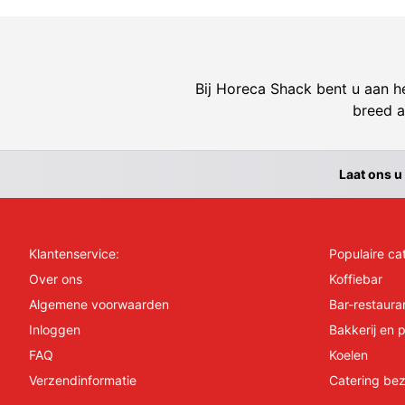
Bij Horeca Shack bent u aan he
breed a
Laat ons u
Klantenservice:
Populaire ca
Over ons
Koffiebar
Algemene voorwaarden
Bar-restaura
Inloggen
Bakkerij en p
FAQ
Koelen
Verzendinformatie
Catering bez