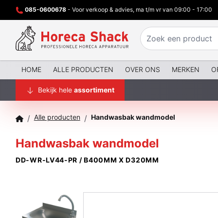
085-0600678
- Voor verkoop & advies, ma t/m vr van 09:00 - 17:00
HOME
ALLE PRODUCTEN
OVER ONS
MERKEN
O
Bekijk hele
assortiment
Alle producten
Handwasbak wandmodel
/
/
Handwasbak wandmodel
DD-WR-LV44-PR / B400MM X D320MM