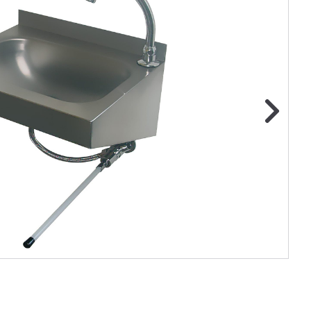
ge foto
N