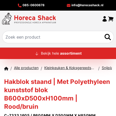
085-0600678
info@horecashack.nl
HOME
Bekijk hele
assortiment
ALLE PRODUCTEN
Alle producten
Kleinkeuken & Koksgereedschap
Snijplan
/
/
/
OVER ONS
Hakblok staand | Met Polyethyleen
MERKEN
kunststof blok
OFFERTECHECKER
B600xD500xH100mm |
CONTACT
Rood/bruin
C-7333.1605 / B600MM X D500MM X H850MM