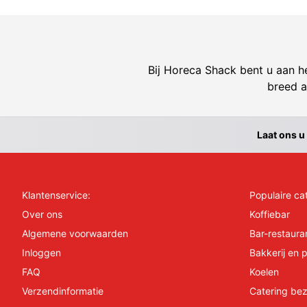
Bij Horeca Shack bent u aan he
breed a
Laat ons u
Klantenservice:
Populaire ca
Over ons
Koffiebar
Algemene voorwaarden
Bar-restaura
Inloggen
Bakkerij en p
FAQ
Koelen
Verzendinformatie
Catering bez