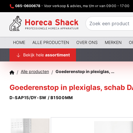
085-0600678
- Voor verkoop & advies, ma t/m vr van 09:00 - 17:00
HOME
ALLE PRODUCTEN
OVER ONS
MERKEN
O
Bekijk hele
assortiment
Alle producten
Goederenstop in plexiglas, schab DALLAS - MODENA 1500 mm
/
/
Goederenstop in plexiglas, scha
D-SAP15/DY-SW / B1500MM