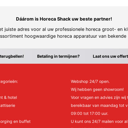
Dáárom is Horeca Shack uw beste partner!
t juiste adres voor al uw professionele horeca groot- en kl
ssortiment hoogwaardige horeca apparatuur van bekende
 terugbellen!
Betaling in termijnen?
Laat ons uw offer
tegorieën:
Webshop 24/7 open.
Wij hebben geen showroom!
nt & hotel
Voor vragen en advies zijn wij 
attiserie
bereikbaar van maandag tot v
09:00 tot 17:00 uur.
orging en buffet
U kunt ons 24/7 mailen voor a