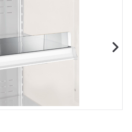
ge foto
N