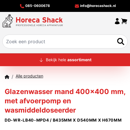
085-0600678
info@horecashack.nl
HOME
Bekijk hele
assortiment
ALLE PRODUCTEN
Alle producten
/
OVER ONS
Glazenwasser mand 400x400 mm,
MERKEN
met afvoerpomp en
OFFERTECHECKER
wasmiddeldoseerder
CONTACT
DD-WR-LB40-MPD4 / B435MM X D540MM X H670MM