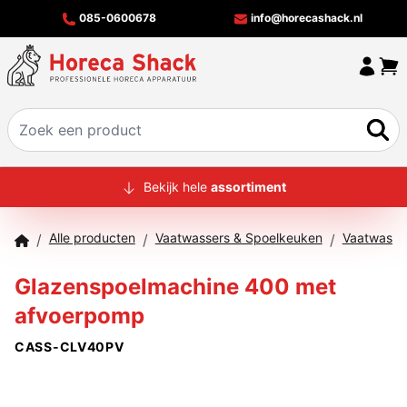
085-0600678
info@horecashack.nl
HOME
Bekijk hele
assortiment
ALLE PRODUCTEN
Alle producten
Vaatwassers & Spoelkeuken
Vaatwasma
/
/
/
OVER ONS
Glazenspoelmachine 400 met
MERKEN
afvoerpomp
OFFERTECHECKER
CASS-CLV40PV
CONTACT