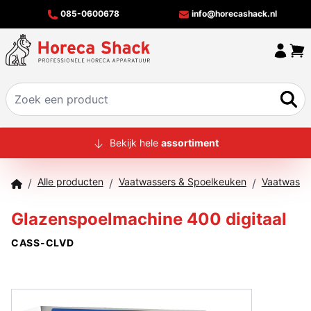
085-0600678
info@horecashack.nl
HOME
Bekijk hele
assortiment
ALLE PRODUCTEN
Alle producten
Vaatwassers & Spoelkeuken
Vaatwasma
/
/
/
OVER ONS
Glazenspoelmachine 400 digitaal
MERKEN
CASS-CLVD
OFFERTECHECKER
CONTACT